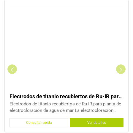
u-IR para electrocloración de agua de mar
Electrodos de titanio de placa paralela 
 planta de
Electrodos de titanio de placa paralela para sist
ración
electrocloración de agua de mar Electrolizador de placa
al de
paralela, conocido como electrolizador de placa 
les
Consulta rápida
Ver detalles
icientes,
electrolizador PPE, está construido con una pila 
electrodos bipolares. Este Paralaje