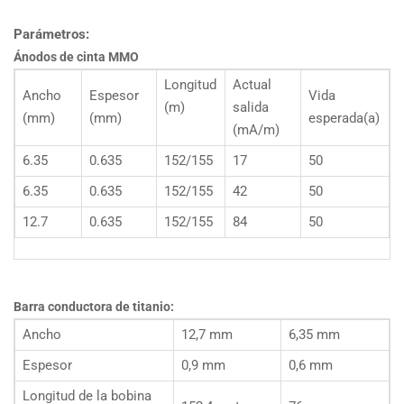
Parámetros:
Ánodos de cinta MMO
Longitud
Actual
Ancho
Espesor
Vida
(m)
salida
(mm)
(mm)
esperada(a)
(mA/m)
6.35
0.635
152/155
17
50
6.35
0.635
152/155
42
50
12.7
0.635
152/155
84
50
Barra conductora de titanio:
Ancho
12,7 mm
6,35 mm
Espesor
0,9 mm
0,6 mm
Longitud de la bobina