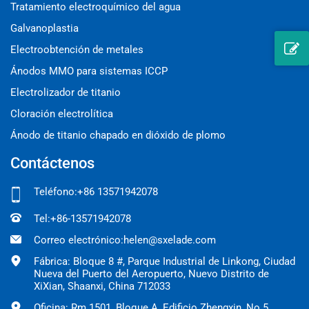
Tratamiento electroquímico del agua
Galvanoplastia
Electroobtención de metales
Ánodos MMO para sistemas ICCP
Electrolizador de titanio
Cloración electrolítica
Ánodo de titanio chapado en dióxido de plomo
Contáctenos
Teléfono:
+86 13571942078
Tel:
+86-13571942078
Correo electrónico:
helen@sxelade.com
Fábrica: Bloque 8 #, Parque Industrial de Linkong, Ciudad
Nueva del Puerto del Aeropuerto, Nuevo Distrito de
XiXian, Shaanxi, China 712033
Oficina: Rm.1501, Bloque A, Edificio Zhengxin, No.5