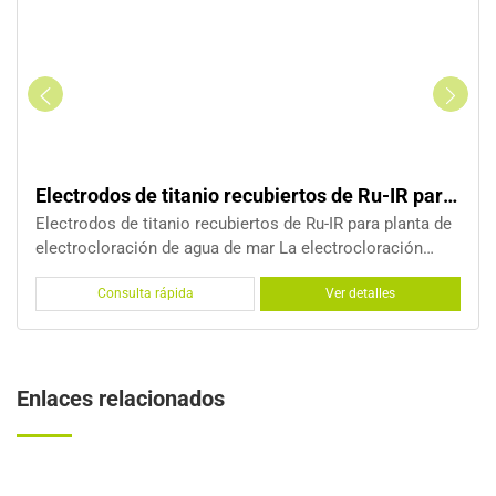
tos de Ru-IR para electrocloración de agua de mar
Electrodos de titanio de placa p
Ru-IR para planta de
Electrodos de titanio de placa paralela
electrocloración
electrocloración de agua de mar Electrolizador de placa
omo material de
paralela, conocido como electrolizador
Ver detalles
Consulta rápida
e son ineficientes,
electrolizador PPE, está construido con
 e
electrodos bipolares. Este Paralaje
Enlaces relacionados