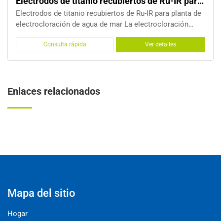
recubiertos de Ru-IR para electrocloración de agua de m
Electrodos de titanio de
iertos de Ru-IR para planta de
Electrodos de titanio de plac
e mar La electrocloración
electrocloración de agua de mar Electrolizador de 
platino como material de
paralela, conocido como elect
Ver detalles
Consulta rápida
strado que son ineficientes,
electrolizador PPE, está const
A titanio e
electrodos bipolares. Este Par
Enlaces relacionados
Mapa del sitio
Hogar