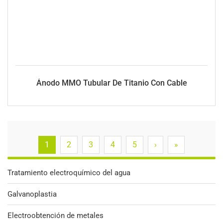
Ánodo MMO Tubular De Titanio Con Cable
1
2
3
4
5
›
»
Tratamiento electroquímico del agua
Galvanoplastia
Electroobtención de metales