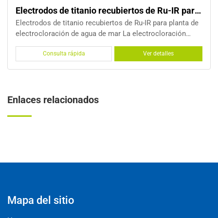
 de Ru-IR para electrocloración de agua de mar
Electrodos de titanio de placa para
IR para planta de
Electrodos de titanio de placa paralela par
trocloración
electrocloración de agua de mar Electrolizador de placa
material de
paralela, conocido como electrolizador de 
er detalles
Consulta rápida
Ver d
n ineficientes,
electrolizador PPE, está construido con una
electrodos bipolares. Este Paralaje
Enlaces relacionados
Mapa del sitio