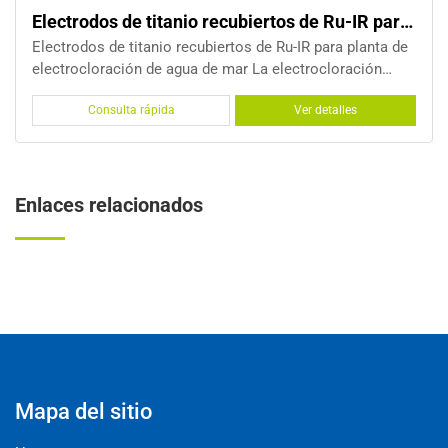
IR para electrocloración de agua de mar
Electrodos de titanio de placa paralela pa
lanta de
Electrodos de titanio de placa paralela para sistem
ción
electrocloración de agua de mar Electrolizador de placa
 de
paralela, conocido como electrolizador de placa o
Consulta rápida
Ver detalles
entes,
electrolizador PPE, está construido con una pila de
electrodos bipolares. Este Paralaje
Enlaces relacionados
Mapa del sitio