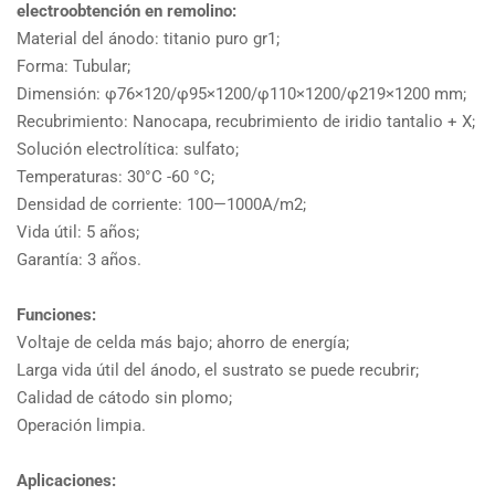
electroobtención en remolino:
Material del ánodo: titanio puro gr1;
Forma: Tubular;
Dimensión: φ76×120/φ95×1200/φ110×1200/φ219×1200 mm;
Recubrimiento: Nanocapa, recubrimiento de iridio tantalio + X;
Solución electrolítica: sulfato;
Temperaturas: 30°C -60 °C;
Densidad de corriente: 100—1000A/m2;
Vida útil: 5 años;
Garantía: 3 años.
Funciones:
Voltaje de celda más bajo; ahorro de energía;
Larga vida útil del ánodo, el sustrato se puede recubrir;
Calidad de cátodo sin plomo;
Operación limpia.
Aplicaciones: