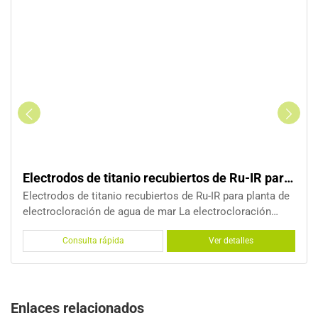
u-IR para electrocloración de agua de mar
Electrodos de titanio de placa paralela 
 planta de
Electrodos de titanio de placa paralela para sist
ración
electrocloración de agua de mar Electrolizador de placa
al de
paralela, conocido como electrolizador de placa 
les
Consulta rápida
Ver detalles
icientes,
electrolizador PPE, está construido con una pila 
electrodos bipolares. Este Paralaje
Enlaces relacionados