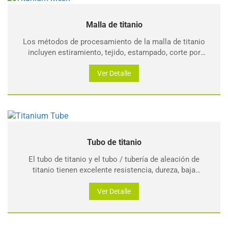
Malla de titanio
Los métodos de procesamiento de la malla de titanio
incluyen estiramiento, tejido, estampado, corte por
láser, etc. para formar malla de diamante, malla
cuadrada, malla circular, etc.
Ver Detalle
Tubo de titanio
El tubo de titanio y el tubo / tubería de aleación de
titanio tienen excelente resistencia, dureza, baja
densidad, peso ligero, alta resistencia específica,
resistencia a altas temperaturas, resistencia a bajas
Ver Detalle
temperaturas, buen rendimiento de mecanizado, excell