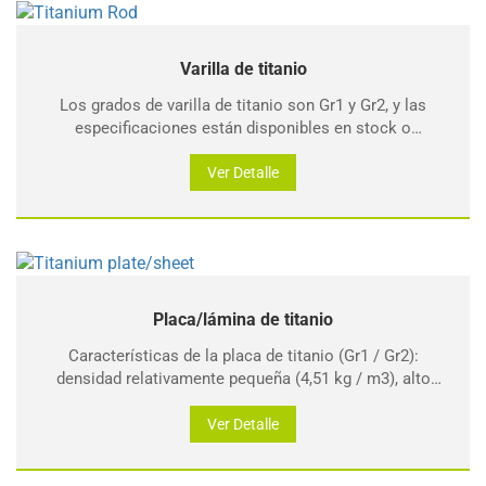
Varilla de titanio
Los grados de varilla de titanio son Gr1 y Gr2, y las
especificaciones están disponibles en stock o
personalizadas de acuerdo con los requisitos
específicos del cliente.
Ver Detalle
Placa/lámina de titanio
Características de la placa de titanio (Gr1 / Gr2):
densidad relativamente pequeña (4,51 kg / m3), alto
punto de fusión (1660 °C), fuerte resistencia a la
corrosión, alta resistencia específica y buena
Ver Detalle
plasticidad.