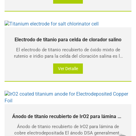
orgánica en varios tipos de aguas residuales, degradar
DQO,
Electrodo de titanio para celda de clorador salino
El electrodo de titanio recubierto de óxido mixto de
rutenio e iridio para la celda del cloración salina es la
parte que electrólisis del agua salada para generar
hipoclorito, que consta de una carcasa de plástico y
Ver Detalle
los electrodos.
Ánodo de titanio recubierto de IrO2 para lámina de cobre electrodepositada
Ánodo de titanio recubierto de IrO2 para lámina de
cobre electrodepositada El ánodo DSA generalmente