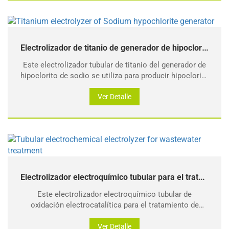
Electrolizador de titanio de generador de hipoclorito de sodio
Este electrolizador tubular de titanio del generador de
hipoclorito de sodio se utiliza para producir hipoclorito
de sodio por electrólisis de salmuera diluida al 2-5%
para producir una solución de desinfección de
Ver Detalle
hipoclorito de sodio.
Electrolizador electroquímico tubular para el tratamiento de aguas residuales
Este electrolizador electroquímico tubular de
oxidación electrocatalítica para el tratamiento de
aguas residuales utiliza tecnología de reducción de
oxidación electrocatalítica para tratar la materia
Ver Detalle