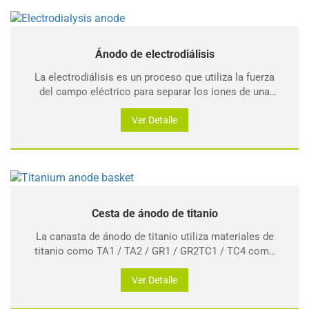
Ánodo de electrodiálisis
La electrodiálisis es un proceso que utiliza la fuerza
del campo eléctrico para separar los iones de una
solución acuosa. La parte central principal es el
módulo de ánodo de electrodiálisis: utiliza un campo
Ver Detalle
eléctrico entre positivo y negativo.
Cesta de ánodo de titanio
La canasta de ánodo de titanio utiliza materiales de
titanio como TA1 / TA2 / GR1 / GR2TC1 / TC4 como
material base, que se suelda con precisión y se
procesa en forma de canasta de malla o en forma de
Ver Detalle
cilindro y otras especias