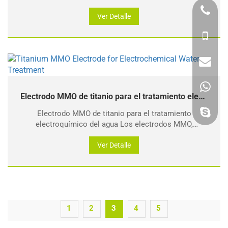
se conoce como un ánodo dimensionalmente estable;
Se ha utilizado en diversas industrias electroquímicas
Ver Detalle
como la galvanoplastia, no degradable
Electrodo MMO de titanio para el tratamiento electroquímico del agua
Electrodo MMO de titanio para el tratamiento
electroquímico del agua Los electrodos MMO,
denominados ánodos dimensionalmente estables
(DSA), comprenden una familia de electrodos hechos
Ver Detalle
de titanio comercialmente puro a los que se
descompone térmicamente.
1
2
3
4
5