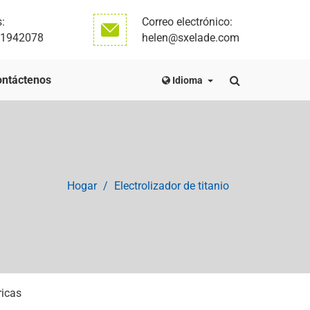
:
Correo electrónico:
71942078
helen@sxelade.com
ontáctenos
Idioma
Hogar
Electrolizador de titanio
ricas