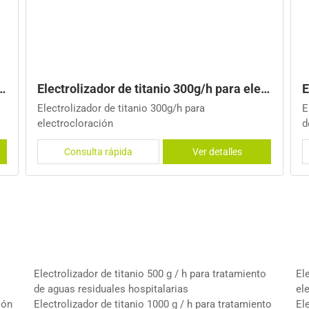
 en Rusia
ctrocloración
Electrolizador de titanio 500 g / h para tratamie
Á
Electrolizador de titanio 500 g / h para tratamiento
Á
de aguas residuales hospitalarias El electrolizador
á
de titanio es un componente importante para el
d
Consulta rápida
Ver detalles
generador de hipoclorito de sodio, que se usa
i
ampliamente en el tratamiento de aguas
e
residuales hospitalarias, electrocloración,
c
Electrolizador de titanio 500 g / h para tratamiento
El
de aguas residuales hospitalarias
el
ión
Electrolizador de titanio 1000 g / h para tratamiento
El