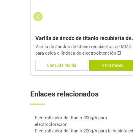
ón armado
bierta de MMO para celda cilíndrica de electroobtención
Electrolizador de titanio 300g/h para ele
os de MMO
Electrolizador de titanio 300g/h para
n El
electrocloración
ctado
talles
Consulta rápida
Ver detalles
lectrodo.
s (DSA)
la corrosión
Enlaces relacionados
Electrolizador de titanio 300g/h para
electrocloración
Electrolizador de titanio 200g/h para la desinfecc