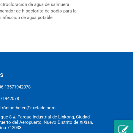
ectrocloración de agua de salmuera
nerador de hipoclorito de sodio para la
sinfección de agua potable
s
86 13571942078
571942078
trónico:
helen@sxelade.com
oque 8 #, Parque Industrial de Linkong, Ciudad
uerto del Aeropuerto, Nuevo Distrito de XiXian,
hina 712033