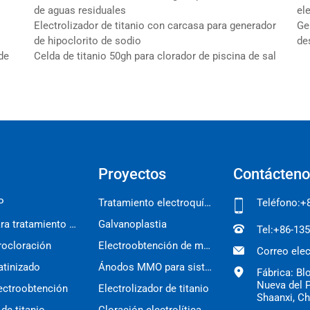
de aguas residuales
el
Electrolizador de titanio con carcasa para generador
Ge
de hipoclorito de sodio
de
 de
Celda de titanio 50gh para clorador de piscina de sal
Proyectos
Contácteno
P
Tratamiento electroquímico del agua
Teléfono:
+
Electrodo de titanio para tratamiento de agua
Galvanoplastia
Tel:
+86-13
rocloración
Electroobtención de metales
Correo elec
atinizado
Ánodos MMO para sistemas ICCP
Fábrica: Bl
Nueva del P
lectroobtención
Electrolizador de titanio
Shaanxi, C