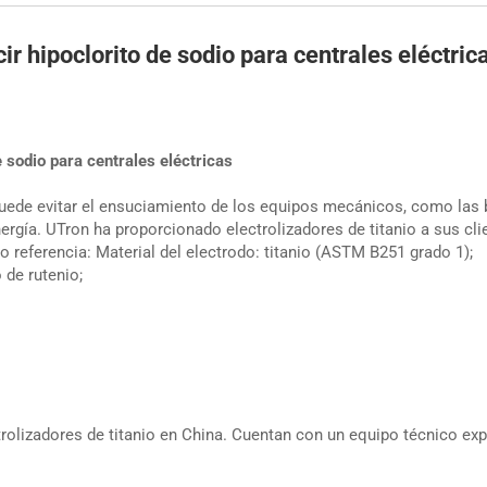
cir hipoclorito de sodio para centrales eléctric
e sodio para centrales eléctricas
s puede evitar el ensuciamiento de los equipos mecánicos, como las 
nergía. UTron ha proporcionado electrolizadores de titanio a sus cli
eferencia: Material del electrodo: titanio (ASTM B251 grado 1);
 de rutenio;
trolizadores de titanio en China. Cuentan con un equipo técnico ex