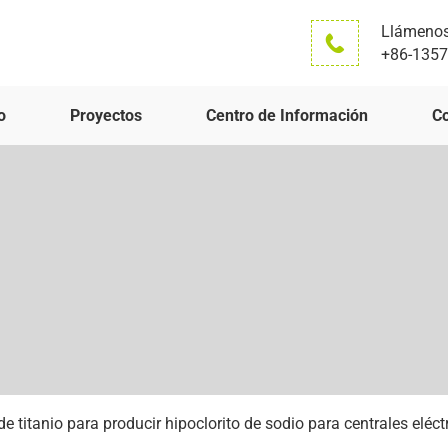
Llámenos
+86-135
o
Proyectos
Centro de Información
C
de titanio para producir hipoclorito de sodio para centrales eléct