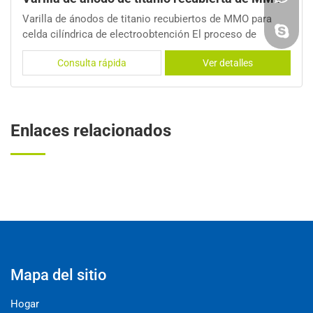
e ánodos de titanio recubiertos de MMO para
Electrolizad
índrica de electroobtención El proceso de
tención se ve afectado significativamente por el
onsulta rápida
Ver detalles
Cons
 del electrodo. Los ánodos dimensionalmente
(DSA) realizaron una excelente resistencia a la
n
Enlaces relacionados
Mapa del sitio
Hogar